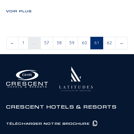
VOIR PLUS
←
1
…
57
58
59
60
61
62
→
CRESCENT HOTELS & RESORTS
TÉLÉCHARGER NOTRE BROCHURE