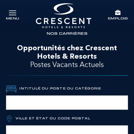
Passer au contenu principal
EMPLOIS
MENU
Crescent Hotels & Resorts
rts
NOS CARRIÈRES
Opportunités chez Crescent
Hotels & Resorts
Postes Vacants Actuels
INTITULÉ DU POSTE OU CATÉGORIE
VILLE ET ÉTAT OU CODE POSTAL