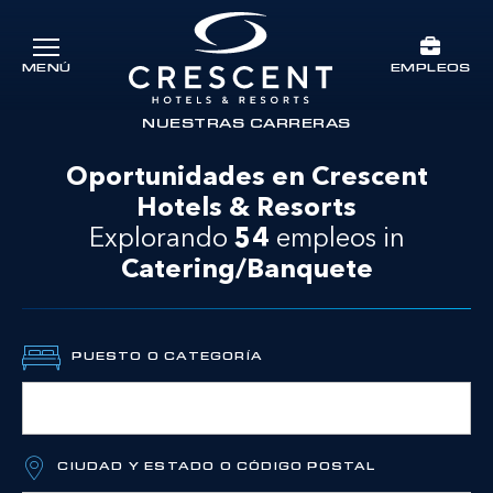
Ir al contenido principal
EMPLEOS
MENÚ
Crescent Hotels & Resorts
rts
NUESTRAS CARRERAS
Oportunidades en Crescent
Hotels & Resorts
Explorando
54
empleos in
Catering/Banquete
PUESTO O CATEGORÍA
CIUDAD Y ESTADO O CÓDIGO POSTAL