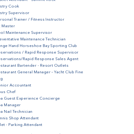
stry Cook
stry Supervisor
rsonal Trainer / Fitness Instructor
t Master
ol Maintenance Supervisor
eventative Maintenance Technician
nge Hand Horseshoe Bay Sporting Club
servations / Rapid Response Supervisor
servations/Rapid Response Sales Agent
staurant Bartender - Resort Outlets
staurant General Manager – Yacht Club Fine
ng
nior Accountant
ous Chef
a Guest Experience Concierge
pa Manager
a Nail Technician
nnis Shop Attendant
let - Parking Attendant