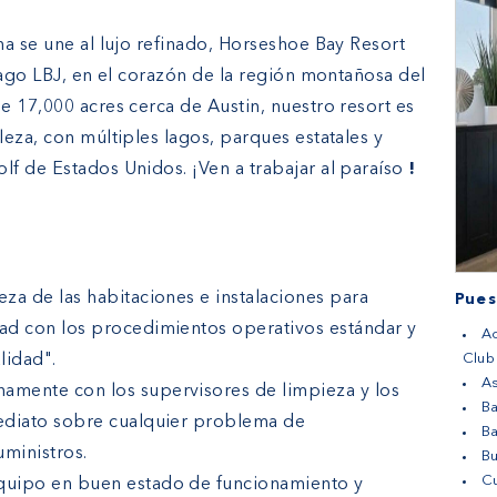
na se une al lujo refinado, Horseshoe Bay Resort
lago LBJ, en el corazón de la región montañosa del
e 17,000 acres cerca de Austin, nuestro resort es
eza, con múltiples lagos, parques estatales y
f de Estados Unidos. ¡Ven a trabajar al paraíso
!
za de las habitaciones e instalaciones para
Pues
ad con los procedimientos operativos estándar y
Ac
lidad".
Club
As
amente con los supervisores de limpieza y los
Ba
ediato sobre cualquier problema de
B
ministros.
B
Cu
quipo en buen estado de funcionamiento y