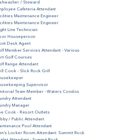
shwasher / Steward
ployee Cafeteria Attendant
cilities Maintenance Engineer
cilities Maintenance Engineer
ight Line Technician
loor Houseperson
ont Desk Agent
lf Member Services Attendant - Various
rt Golf Courses
lf Range Attendant
ill Cook - Slick Rock Grill
ousekeeper
ousekeeping Supervisor
nitorial Team Member - Waters Condos
undry Attendant
aundry Manager
ne Cook - Resort Outlets
bby / Public Attendant
intenance Pool Attendant
n’s Locker Room Attendant- Summit Rock
tlet Attendant - Summit Rock