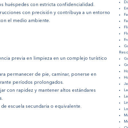
Di
os huéspedes con estricta confidencialidad.
Em
trucciones con precisión y contribuya a un entorno
Fa
con el medio ambiente.
Fa
Fl
F
Fr
Go
Reso
ncia previa en limpieza en un complejo turístico
Go
Gr
H
ra permanecer de pie, caminar, ponerse en
H
durante períodos prolongados.
Ja
ar con rapidez y mantener altos estándares
La
L
s.
Li
de escuela secundaria o equivalente.
Lo
Ma
Me
Ou