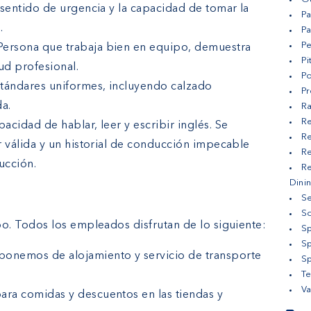
sentido de urgencia y la capacidad de tomar la
Pa
.
Pa
Pe
ersona que trabaja bien en equipo, demuestra
Pi
tud profesional.
Po
ándares uniformes, incluyendo calzado
Pr
da.
Ra
Re
pacidad de hablar, leer y escribir inglés. Se
Re
r válida y un historial de conducción impecable
Re
ucción.
Re
Dini
Se
S
 Todos los empleados disfrutan de lo siguiente:
Sp
S
onemos de alojamiento y servicio de transporte
Sp
Te
Va
ra comidas y descuentos en las tiendas y